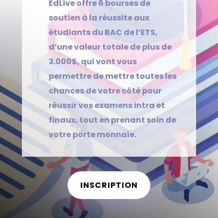
EdLive offre 6 bourses de
soutien à la réussite aux
étudiants du BAC de l’ETS,
d’une valeur totale de plus de
3.000$, qui vont vous
permettre de mettre toutes les
chances de votre côté pour
réussir vos examens intra et
finaux, tout en prenant soin de
votre porte monnaie.
INSCRIPTION