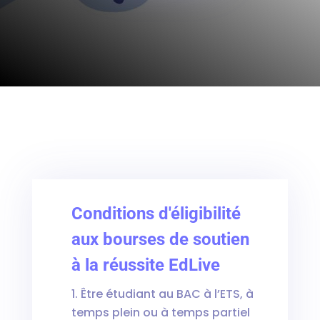
Conditions d'éligibilité
aux bourses de soutien
à la réussite EdLive
Être étudiant au BAC à l’ETS, à
temps plein ou à temps partiel