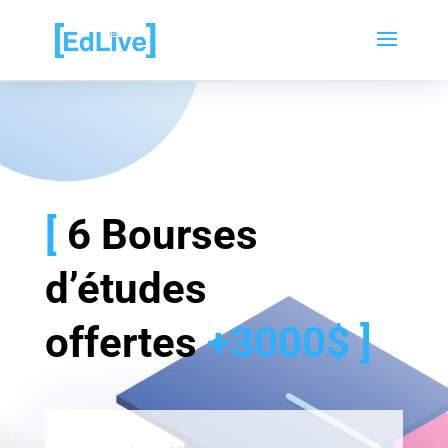
[
6 Bourses
d’études
offertes
+3000$
]