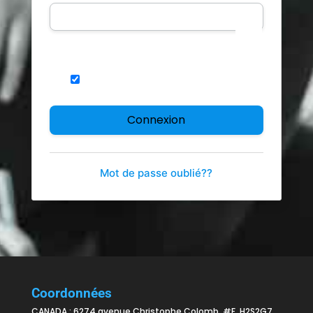
Se souvenir de moi
Mot de passe oublié??
Coordonnées
CANADA : 6274 avenue Christophe Colomb, #F, H2S2G7,